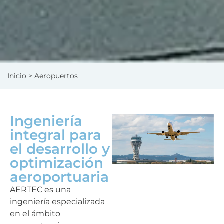
Inicio
> Aeropuertos
Ingeniería
integral para
el desarrollo y
optimización
aeroportuaria
AERTEC es una
ingeniería especializada
en el ámbito