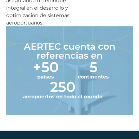
asegurando un enfoque
integral en el desarrollo y
optimización de sistemas
aeroportuarios.
AERTEC cuenta con
referencias en
+
50
5
países
continentes
250
aeropuertos en todo el mundo