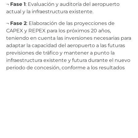
¬
Fase 1
: Evaluación y auditoría del aeropuerto
actual y la infraestructura existente.
¬
Fase 2
: Elaboración de las proyecciones de
CAPEX y REPEX para los próximos 20 años,
teniendo en cuenta las inversiones necesarias para
adaptar la capacidad del aeropuerto a las futuras
previsiones de tráfico y mantener a punto la
infraestructura existente y futura durante el nuevo
periodo de concesión, conforme a los resultados
obtenidos en la Fase 1.
¬
Fase 3
: Redacción de los documentos de
licitación para el proceso de privatización,
incluyendo la evaluación del actual contrato de
concesión y, en particular, los acuerdos relativos al
nivel de servicios.
¬
Fase 4
: Asistencia durante el proceso de
licitación y selección de la empresa adjudicataria.