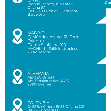
El Prat
Co
Bloque Técnico, 1ª planta –
Oficina 57
(08820) El Prat del Llobregat,
Barcelona
MADRID
C/ Méndez Álvaro, 61 (Torre
Oriente)
Planta 9, oficina 910
MADNUM – Edificio Utopicus
28045 Madrid
ALEMANIA
AERTEC GmbH
Am Tabakquartier 60/62
28197 Bremen
COLOMBIA
C/ 93B, número 19-35 Oficina 201
(110221) Bogotá D.C.