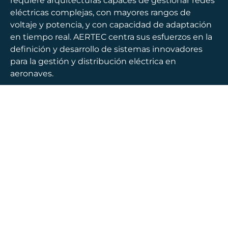
requiere arquitecturas capaces de gestionar redes
eléctricas complejas, con mayores rangos de
voltaje y potencia, y con capacidad de adaptación
en tiempo real. AERTEC centra sus esfuerzos en la
definición y desarrollo de sistemas innovadores
para la gestión y distribución eléctrica en
aeronaves.
La compañía aplica técnicas avanzadas para el
control de la red eléctrica en AC/DC y desarrolla
soluciones de distribución de potencia eficientes,
inteligentes, dinámicas y reconfigurables hacia las
cargas de la aeronave.
Las capacidades de AERTEC incluyen:
Uso de sensores innovadores (MEMS) para la
monitorización del estado del sistema
eléctrico.
Convertidores de potencia descentralizados y