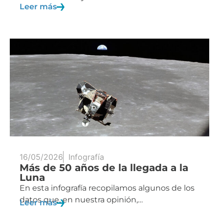
Leer más
16/05/2026
Infografía
Más de 50 años de la llegada a la
Luna
En esta infografía recopilamos algunos de los
datos que, en nuestra opinión,…
Leer más