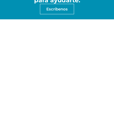
para ayudarte.
Escríbenos
Nuestros proyectos hablan
por nosotros