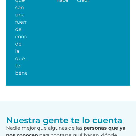
que
hacemos.
crecimiento.
son
una
fuente
de
conocimiento
de
la
que
te
beneficiarás.
Nuestra gente te lo cuenta
Nadie mejor que algunas de las
personas que ya
nos conocen
para contarte qué hacen, dónde