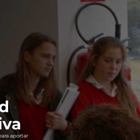
ad
iva
para aportar