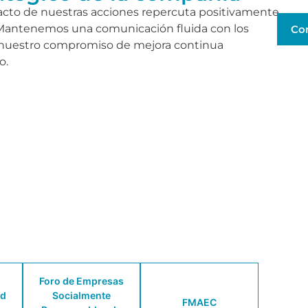
acto de nuestras acciones repercuta positivamente
. Mantenemos una comunicación fluida con los
Co
 nuestro compromiso de mejora continua
o.
Foro de Empresas
ld
Socialmente
FMAEC