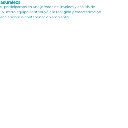
Basuraleza
, participamos en una jornada de limpieza y análisis de
. Nuestro equipo contribuyó a la recogida y caracterización
encia sobre la contaminación ambiental.
 Financiera (EINF) recoge
el compromiso de
presarial responsable, transparente y alineada con
dad.
n las principales políticas, acciones y resultados
clave como el desempeño ambiental, la gestión del