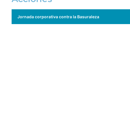
Jornada corporativa contra la Basuraleza
Patrocinador TAU-RUN Carrera contra el cáncer
Donación Caixa, The Vaccine Alliance
Donación Dana Valencia, Héroe Madrina
Donación UNICEF
Campaña Juguete educativo
Plantación de árboles, fundación Lamaignere
Ingenieros del Futuro