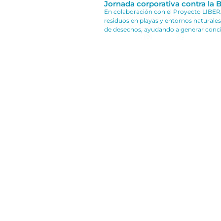
Jornada corporativa contra la 
En colaboración con el Proyecto LIBERA
residuos en playas y entornos naturales
de desechos, ayudando a generar conci
y EVA. Promoción
EINF 2024-25
El Estado de Información No
AERTEC
con una gestión em
los principios de sostenibili
En este documento se detalla
de la compañía en ámbitos 