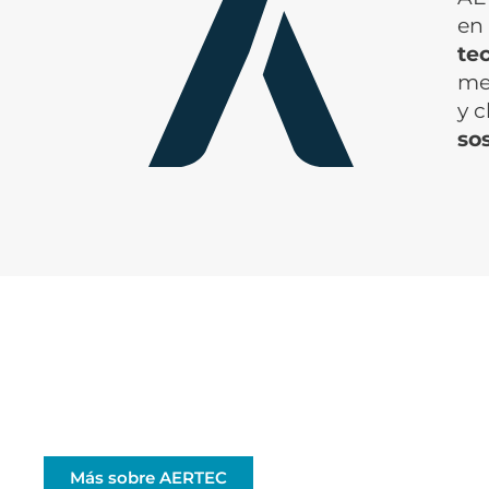
en 
te
mej
y c
so
Conoce quiénes somos
Innovamos en el sector aeronáutico con experienci
pasión y visión de futuro. Conoce nuestra historia,
valores y propósito.
Más sobre AERTEC