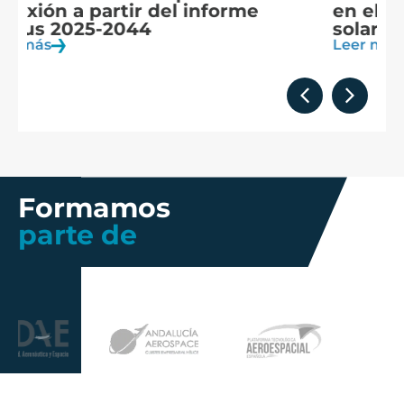
en el epicentro de la observación
f
solar
c
Leer más
Le
Formamos
parte de