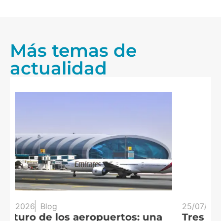
Más temas de
actualidad
25/07/2026
Blog
20
Tres eclipses en tres años: España
A