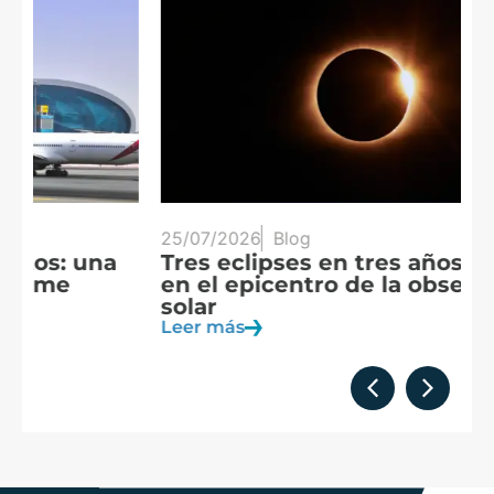
25/07/2026
Blog
20
Tres eclipses en tres años: España
A
en el epicentro de la observación
f
solar
c
Leer más
Le