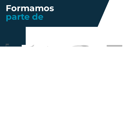
Formamos
parte de
Más información
Gestión de
Propiedad
Nosotros
Calidad
industrial
Innovación
Gobierno
Política de
Talento
Corporativo
Privacidad
Noticias
Sostenibilidad
Aviso Legal