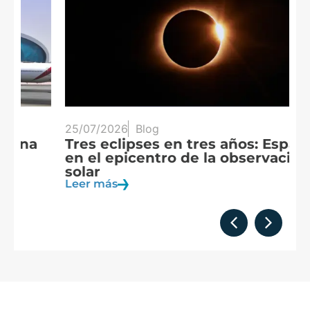
25/07/2026
Blog
20
Tres eclipses en tres años: España
A
en el epicentro de la observación
f
solar
c
Leer más
Le
Formamos