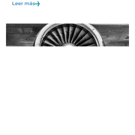
Leer más
19/05/2025
Infografía
Sistemas de propulsión de
aeronaves
La propulsión es un elemento clave para la
sustentación y avance de…
Leer más