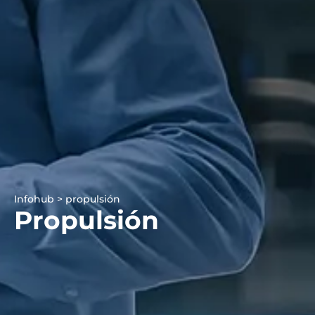
Infohub > propulsión
Propulsión