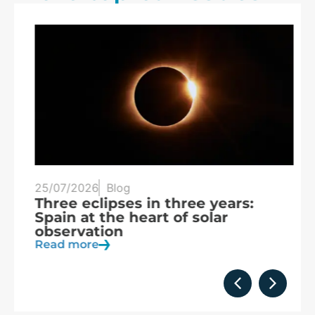
25/07/2026
Blog
20
Three eclipses in three years:
S
Spain at the heart of solar
a
observation
R
Read more