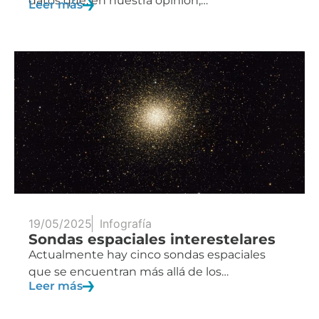
datos que, en nuestra opinión,…
Leer más
19/05/2025
Infografía
Sondas espaciales interestelares
Actualmente hay cinco sondas espaciales
que se encuentran más allá de los…
Leer más