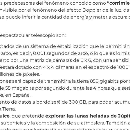
sus predecesoras del fenómeno conocido como
“corrimie
invisible por el fenómeno del efecto Doppler de la luz, d
 se puede inferir la cantidad de energía y materia oscur
espectacular telescopio son:
otados de un sistema de estabilización que le permitirá
rco, es decir, 0.001 segundos de arco, o lo que es lo mis
ierto por una matriz de cámaras de 6 x 6, con una sensibi
no estará dotado con 4 x 4 cámaras en el espectro de 10
lones de píxeles.
es será capaz de transmitir a la tierra 850 gigabits por d
e 55 megabits por segundo durante las 4 horas que será 
s, en España.
to de datos a bordo será de 300 GB, para poder acumul
Tierra.
uice
, que pretende
explorar las lunas heladas de Júpi
superficies y la composición de su atmósfera. También 
eta de mayor volumen de nuestro sistema solar, que en ci