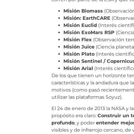
Misión Biomass
(Observación
Misión: EarthCARE
(Observac
Misión Euclid
(Interés científ
Misión ExoMars RSP
(Ciencia
Misión Flex
(Observación ter
Misión Juice
(Ciencia planeta
Misión Plato
(Interés científi
Misión Sentinel / Copernicu
Misión Arial
(Interés científi
De los que tienen un horizonte 
características y la andadura que l
motivos (como pasó recientemente 
utilizar las plataformas Soyuz).
El 24 de enero de 2013 la NASA y l
propósito era claro:
Construir un t
profundo
, y poder
entender mejor
visibles y de infrarrojo cercano, 