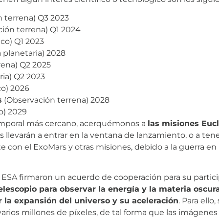
 terrena) Q3 2023
ión terrena) Q1 2024
ico) Q1 2023
 planetaria) 2028
rena) Q2 2025
ria) Q2 2023
co) 2026
s
(Observación terrena) 2028
co) 2029
temporal más cercano, acerquémonos a
las misiones Eucl
as llevarán a entrar en la ventana de lanzamiento, o a ten
con el ExoMars y otras misiones, debido a la guerra en U
a ESA firmaron un acuerdo de cooperación para su partic
elescopio para observar la energía y la materia oscur
 la expansión del universo y su aceleración
. Para ello
de varios millones de píxeles, de tal forma que las imáge