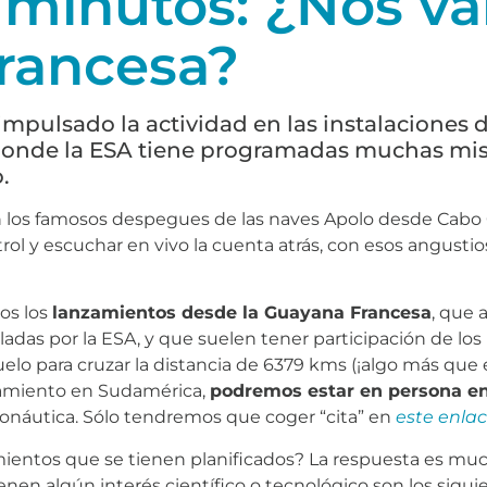
minutos: ¿Nos va
rancesa?
impulsado la actividad en las instalaciones 
onde la ESA tiene programadas muchas mis
.
ón los famosos despegues de las naves Apolo desde Cabo
trol y escuchar en vivo la cuenta atrás, con esos angusti
os los
lanzamientos desde la Guayana Francesa
, que 
adas por la ESA, y que suelen tener participación de los
o para cruzar la distancia de 6379 kms (¡algo más que el
zamiento en Sudamérica,
podremos estar en persona en 
tronáutica. Sólo tendremos que coger “cita” en
este enla
amientos que se tienen planificados? La respuesta es muc
enen algún interés científico o tecnológico son los sigui