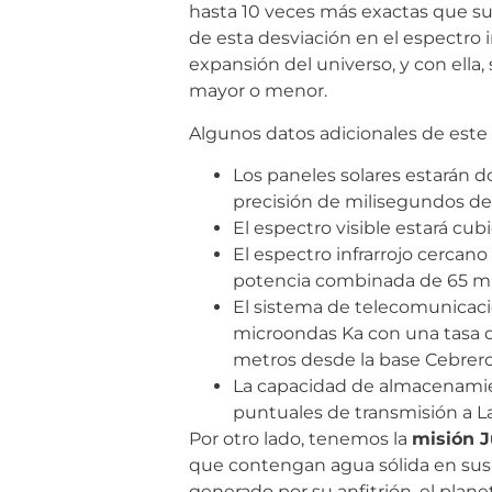
hasta 10 veces más exactas que 
de esta desviación en el espectro 
expansión del universo, y con ella,
mayor o menor.
Algunos datos adicionales de este 
Los paneles solares estarán d
precisión de milisegundos de a
El espectro visible estará cub
El espectro infrarrojo cerca
potencia combinada de 65 mil
El sistema de telecomunicacion
microondas Ka con una tasa d
metros desde la base Cebrero
La capacidad de almacenamien
puntuales de transmisión a La 
Por otro lado, tenemos la
misión J
que contengan agua sólida en sus 
generado por su anfitrión, el plan