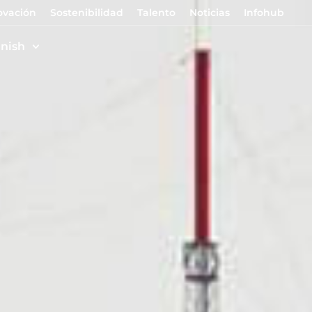
ovación
Sostenibilidad
Talento
Noticias
Infohub
nish