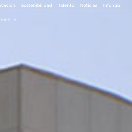
ovación
Sostenibilidad
Talento
Noticias
Infohub
nish