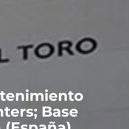
tenimiento
hters; Base
 (España)