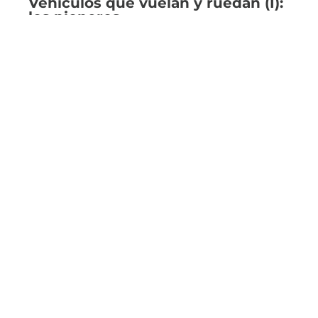
Vehículos que vuelan y ruedan (I):
los pioneros
Desde hace unos años, la posibilidad de
desplegar la movilidad aérea en…
Leer más
20/02/2023
Noticias
Una Movilidad Aérea Avanzada
segura, fiable y sostenible