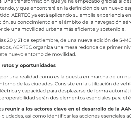
e
. Una transformación que ya ha empezado gracias al desa
ando, y que encontrará en la definición de un nuevo es
do, AERTEC ya está aplicando su amplia experiencia en 
ión, su conocimiento en el ámbito de la navegación aére
or de una movilidad urbana más eficiente y sostenible.
días 20 y 21 de septiembre, de una nueva edición de S-M
ados, AERTEC organiza una mesa redonda de primer niv
este nuevo entorno de movilidad.
 retos y oportunidades
por una realidad como es la puesta en marcha de un nue
entorno de las ciudades. Consiste en la utilización de ve
n eléctrica y capacidad para desplazarse de forma automát
nteroperabilidad serán dos elementos esenciales para el 
 es
reunir a los actores clave en el desarrollo de la AA
 ciudades, así como identificar las acciones esenciales 