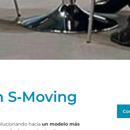
n S‑Moving
Co
volucionando hacia
un modelo más