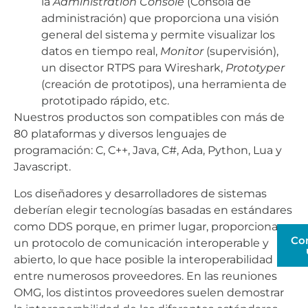
la
Administration Console
(Consola de
administración) que proporciona una visión
general del sistema y permite visualizar los
datos en tiempo real,
Monitor
(supervisión),
un disector RTPS para Wireshark,
Prototyper
(creación de prototipos), una herramienta de
prototipado rápido, etc.
Nuestros productos son compatibles con más de
80 plataformas y diversos lenguajes de
programación: C, C++, Java, C#, Ada, Python, Lua y
Javascript.
Los diseñadores y desarrolladores de sistemas
deberían elegir tecnologías basadas en estándares
como DDS porque, en primer lugar, proporcionan
Co
un protocolo de comunicación interoperable y
abierto, lo que hace posible la interoperabilidad
entre numerosos proveedores. En las reuniones
OMG, los distintos proveedores suelen demostrar