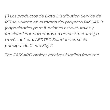
(1) Los productos de Data Distribution Service de
RTI se utilizan en el marco del proyecto PASSARO
(capacidades para funciones estructurales y
funcionales innovadoras en aeroestructuras),
a
través del cual AERTEC Solutions es socio
principal de Clean Sky 2
.
The PASSARO project receives funding from the
Clean Sky 2 Joint Programme under the
European Union's Horizon 2020 Research and
Innovation Programme under grant agreement
No CS2-AIR-GAM-2014-2015-01.
AERTEC