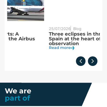
25/07/2026
Blog
20
Three eclipses in three years:
S
Spain at the heart of solar
a
observation
R
Read more
We are
part of