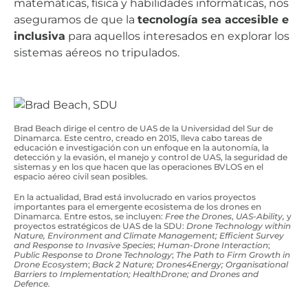
matemáticas, física y habilidades informáticas, nos
aseguramos de que la
tecnología sea accesible e
inclusiva
para aquellos interesados en explorar los
sistemas aéreos no tripulados.
Brad Beach dirige el centro de UAS de la Universidad del Sur de
Dinamarca. Este centro, creado en 2015, lleva cabo tareas de
educación e investigación con un enfoque en la autonomía, la
detección y la evasión, el manejo y control de UAS, la seguridad de
sistemas y en los que hacen que las operaciones BVLOS en el
espacio aéreo civil sean posibles.
En la actualidad, Brad está involucrado en varios proyectos
importantes para el emergente ecosistema de los drones en
Dinamarca. Entre estos, se incluyen:
Free the Drones
,
UAS-Ability,
y
proyectos estratégicos de UAS de la SDU:
Drone Technology within
Nature, Environment and Climate Management; Efficient Survey
and Response to Invasive Species
;
Human-Drone Interaction
;
Public Response to Drone Technology
;
The Path to Firm Growth in
Drone Ecosystem
;
Back 2 Nature; Drones4Energy; Organisational
Barriers to Implementation; HealthDrone; and Drones and
Defence.