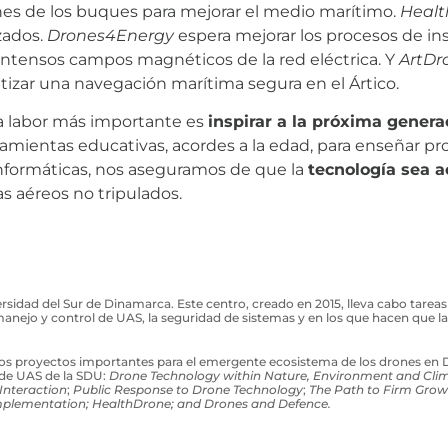
nes de los buques para mejorar el medio marítimo.
Heal
zados.
Drones4Energy
espera mejorar los procesos de in
ntensos campos magnéticos de la red eléctrica. Y
ArtDr
ntizar una navegación marítima segura en el Ártico.
a labor más importante es
inspirar a la próxima generac
erramientas educativas, acordes a la edad, para enseñar pr
informáticas, nos aseguramos de que la
tecnología sea a
as aéreos no tripulados.
ersidad del Sur de Dinamarca. Este centro, creado en 2015, lleva cabo tare
 manejo y control de UAS, la seguridad de sistemas y en los que hacen que l
rios proyectos importantes para el emergente ecosistema de los drones en 
 de UAS de la SDU:
Drone Technology within Nature, Environment and Cli
nteraction
;
Public Response to Drone Technology
;
The Path to Firm Grow
Implementation; HealthDrone; and Drones and Defence.