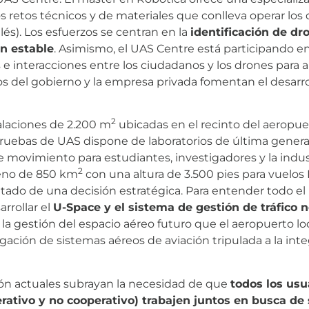
 retos técnicos y de materiales que conlleva operar los d
lés). Los esfuerzos se centran en la
identificación de dr
n estable
. Asimismo, el UAS Centre está participando e
s e interacciones entre los ciudadanos y los drones para 
os del gobierno y la empresa privada fomentan el desarr
2
talaciones de 2.200 m
ubicadas en el recinto del aeropuer
pruebas de UAS dispone de laboratorios de última genera
 movimiento para estudiantes, investigadores y la indus
2
reno de 850 km
con una altura de 3.500 pies para vuelos
ultado de una decisión estratégica. Para entender todo el
arrollar el
U-Space y el sistema de gestión de tráfico n
r la gestión del espacio aéreo futuro que el aeropuerto l
egación de sistemas aéreos de aviación tripulada a la int
ón actuales subrayan la necesidad de que
todos los usu
erativo y no cooperativo) trabajen juntos en busca de