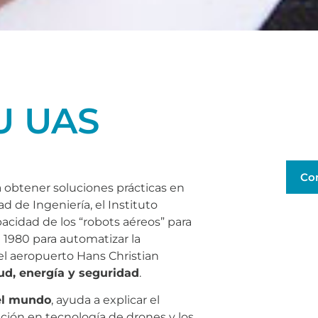
DU UAS
Co
 obtener soluciones prácticas en
ad de Ingeniería, el Instituto
acidad de los “robots aéreos” para
 1980 para automatizar la
el aeropuerto Hans Christian
lud, energía y seguridad
.
del mundo
, ayuda a explicar el
ción en tecnología de drones y los