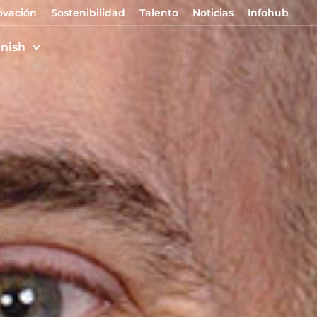
ovación
Sostenibilidad
Talento
Noticias
Infohub
nish