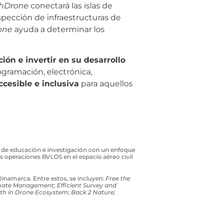
thDrone
conectará las islas de
spección de infraestructuras de
one
ayuda a determinar los
ión e invertir en su desarrollo
ogramación, electrónica,
ccesible e inclusiva
para aquellos
as de educación e investigación con un enfoque
as operaciones BVLOS en el espacio aéreo civil
Dinamarca. Entre estos, se incluyen:
Free the
mate Management; Efficient Survey and
th in Drone Ecosystem
;
Back 2 Nature;