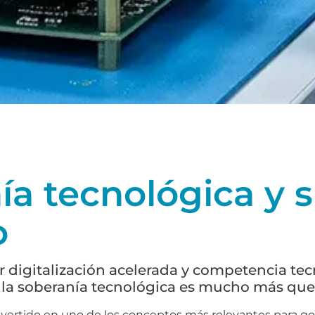
ía tecnológica y s
o
digitalización acelerada y competencia tec
 la soberanía tecnológica es mucho más que 
nvertido en uno de los conceptos más relevantes para g