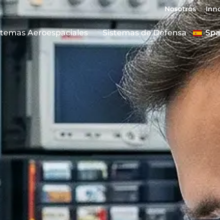
Nosotros
Inn
stemas Aeroespaciales
Sistemas de Defensa
Spa