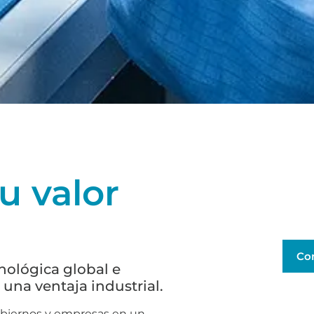
u valor
Co
nológica global e
una ventaja industrial.
obiernos y empresas en un