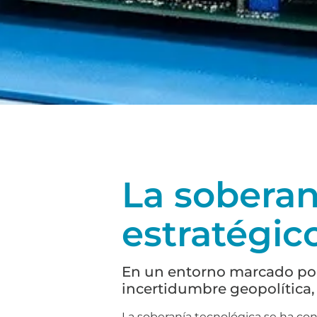
La soberan
estratégic
En un entorno marcado por 
incertidumbre geopolítica,
La soberanía tecnológica se ha co