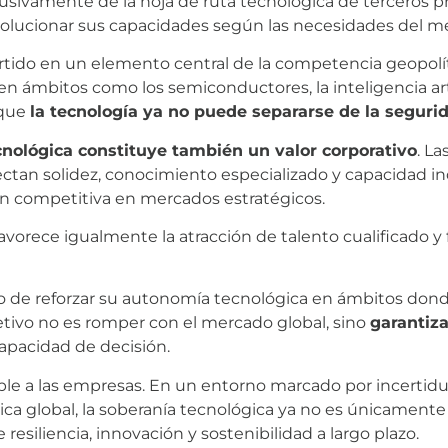
usivamente de la hoja de ruta tecnológica de terceros 
evolucionar sus capacidades según las necesidades del m
rtido en un elemento central de la competencia geopolíti
n ámbitos como los semiconductores, la inteligencia arti
 que
la tecnología ya no puede separarse de la seguri
cnológica constituye también un valor corporativo
. L
ectan solidez, conocimiento especializado y capacidad i
ión competitiva en mercados estratégicos.
avorece igualmente la atracción de talento cualificado y 
to de reforzar su autonomía tecnológica en ámbitos don
tivo no es romper con el mercado global, sino
garantiza
apacidad de decisión.
ble a las empresas. En un entorno marcado por incertidu
a global, la soberanía tecnológica ya no es únicamente 
resiliencia, innovación y sostenibilidad a largo plazo.