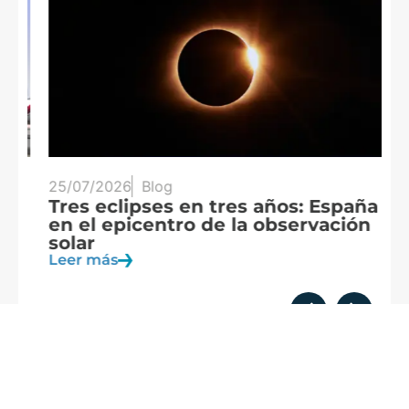
25/07/2026
Blog
20
Tres eclipses en tres años: España
A
en el epicentro de la observación
f
solar
c
Leer más
Le