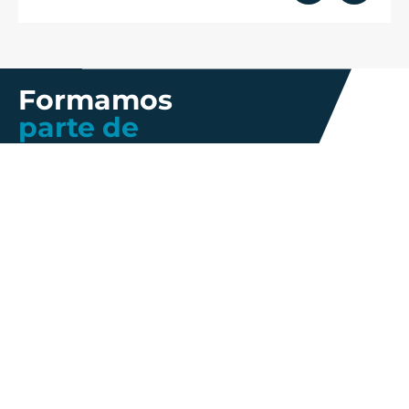
Formamos
parte de
Más información
Gestión de
Propiedad
Nosotros
Calidad
industrial
Innovación