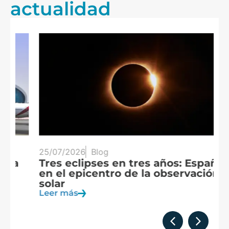
actualidad
25/07/2026
Blog
20
Tres eclipses en tres años: España
A
en el epicentro de la observación
f
solar
c
Leer más
Le