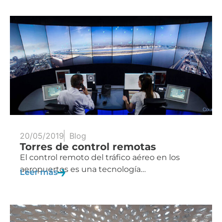
20/05/2019
Blog
Torres de control remotas
El control remoto del tráfico aéreo en los
aeropuertos es una tecnología…
Leer más