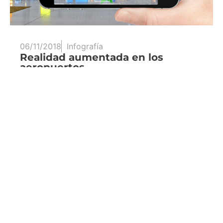
06/11/2018
Infografía
Realidad aumentada en los
aeropuertos
Una infografía con una pequeña recopilación
de las principales aplicaciones que tiene…
Leer más