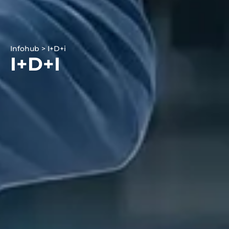
Infohub > I+D+i
I+D+i