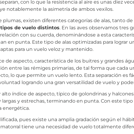
separan, con lo que la resistencia al aire es unas diez 
luye notablemente la asimetría de ambos vexilos.
de plumas, existen diferentes categorías de alas, tanto 
tipos de vuelo distintos
. En las aves observamos tres g
elación con su cuerda, denominándose a esta característ
an en punta. Este tipo de alas optimizadas para lograr 
 aptas para un vuelo veloz y mantenido.
e de aspecto, característica de los buitres y grandes águi
ión entre las rémiges primarias, de tal forma que cada
cto, lo que permite un vuelo lento. Esta separación es fá
 a voluntad logrando una gran versatilidad de vuelo y pod
y alto índice de aspecto, típico de golondrinas y halcone
largas y estrechas, terminando en punta. Con este tipo d
 energética.
lificada, pues existe una amplia gradación según el háb
 matorral tiene una necesidad de vuelo totalmente difer