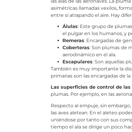
las alas de las aeronaves. La plum
asimétricas llamadas vexilos, for
entre sí atrapando el aire. Hay dife
Álulas
: Este grupo de plumas 
el pulgar en los humanos, y p
Remeras
: Encargadas de gene
Coberteras
: Son plumas de me
aerodinámico en el ala.
Escapulares
: Son aquellas p
También es muy importante la dispo
primarias son las encargadas de la 
Las superficies de control de las
plumas. Por ejemplo, en las aerona
Respecto al empuje, sin embargo, l
las aves aletean. En el aleteo pod
uniéndose por tanto con sus compa
tiempo el ala se dirige un poco ha