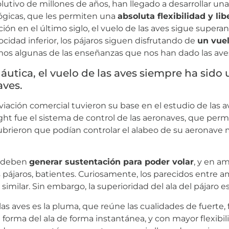
lutivo de millones de años, han llegado a desarrollar u
ológicas, que les permiten una
absoluta flexibilidad y li
ación en el último siglo, el vuelo de las aves sigue supera
cidad inferior, los pájaros siguen disfrutando de
un vuel
amos algunas de las enseñanzas que nos han dado las ave
áutica, el vuelo de las aves siempre ha sido
aves.
iación comercial tuvieron su base en el estudio de las av
ht fue el sistema de control de las aeronaves, que perm
ubrieron que podían controlar el alabeo de su aeronave me
s deben
generar sustentación para poder volar
, y en am
los pájaros, batientes. Curiosamente, los parecidos entre 
imilar. Sin embargo, la superioridad del ala del pájaro e
las aves es la pluma, que reúne las cualidades de fuerte, 
 forma del ala de forma instantánea, y con mayor flexibil