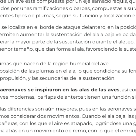
a de un ave está compuesta por un eje llamado raquis, qu
mados por unas ramificaciones o barbas, compuestas a su 
rentes tipos de plumas, según su función y localización en
se localiza en el borde de ataque delantero, en la posic
ermiten aumentar la sustentación del ala a baja velocida
rar la mayor parte de la sustentación durante el aleteo.
nor tamaño, que dan forma al ala, favoreciendo la susten
lumas que nacen de la región humeral del ave.
sición de las plumas en el ala, lo que condiciona su fo
propulsión, y las secundarias de la sustentación.
 aeronaves se inspiraron en las alas de las aves
, así 
ves modernas, los flaps delanteros tienen una función sim
as diferencias son aún mayores, pues en las aeronaves s
emos considerar dos movimientos. Cuando el ala baja, las
ñeras, con los que el aire es atrapado, lográndose una 
cia atrás en un movimiento de remo, con lo que el empuje