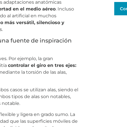
nas adaptaciones anatómicas
Co
bertad en el medio aéreo
. Incluso
ndo al artificial en muchos
o más versátil, silencioso y
s.
 una fuente de inspiración
es. Por ejemplo, la gran
itía
controlar el giro en tres ejes:
diante la torsión de las alas,
bos casos se utilizan alas, siendo el
ambos tipos de alas son notables,
s notable.
flexible y ligera en grado sumo. La
idad que las superficies móviles de