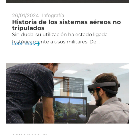
26/01/2024
Infografía
Historia de los sistemas aéreos no
tripulados
Sin duda, su utilización ha estado ligada
históricamente a usos militares. De…
Leer más