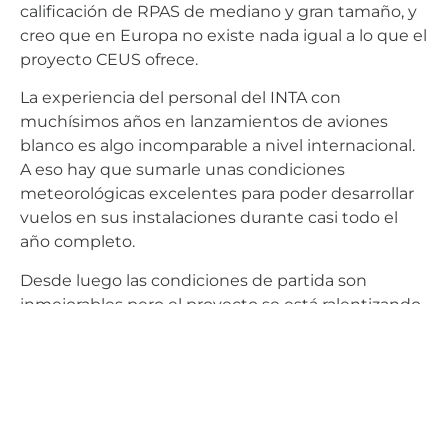
calificación de RPAS de mediano y gran tamaño, y
creo que en Europa no existe nada igual a lo que el
proyecto CEUS ofrece.
La experiencia del personal del INTA con
muchísimos años en lanzamientos de aviones
blanco es algo incomparable a nivel internacional.
A eso hay que sumarle unas condiciones
meteorológicas excelentes para poder desarrollar
vuelos en sus instalaciones durante casi todo el
año completo.
Desde luego las condiciones de partida son
inmejorables pero el proyecto se está ralentizando
demasiado y otras iniciativas que, en principio, no
contaban de salida con una propuesta tan potente
lo están haciendo muy bien y asentándose con
solidez. En definitiva, hay que ponerse ya las pilas.