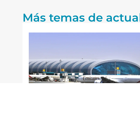
Más temas de actua
27/07/2026
Blog
El futuro de los aeropuertos: una
reflexión a partir del informe
ensa
Airbus 2025-2044
Leer más