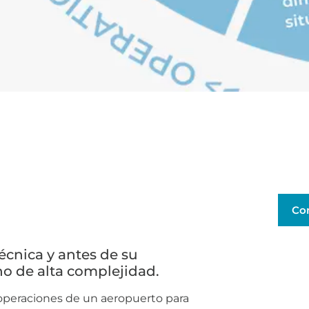
Co
écnica y antes de su
no de alta complejidad.
 operaciones de un aeropuerto para