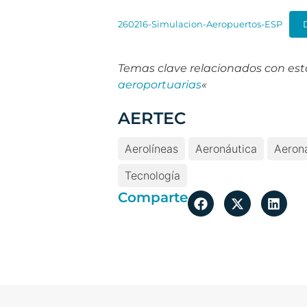
260216-Simulacion-Aeropuertos-ESP
Temas clave relacionados con esta 
aeroportuarias
«
AERTEC
Aerolíneas
Aeronáutica
Aeron
Tecnología
Comparte