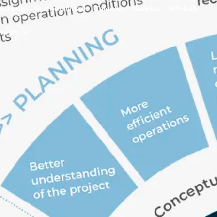
ovación
Sostenibilidad
Talento
Noticias
Infohub
nish