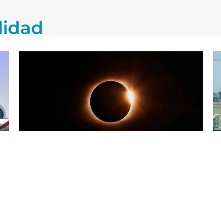
lidad
25/07/2026
Blog
2
Tres eclipses en tres años: España
A
en el epicentro de la observación
h
solar
L
Leer más