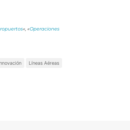
eropuertos
«, «
Operaciones
Innovación
Líneas Aéreas