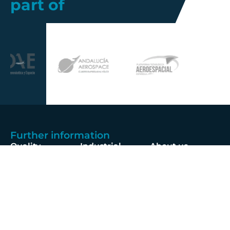
part of
Further information
Quality
Industrial
About us
Management
Property
Innovation
Corporate
Privacy Policy
Talent
Governance
Legal
News
Sustainability
disclaimer
Infohub
Corporate Social
Cookie Policy
Responsibility