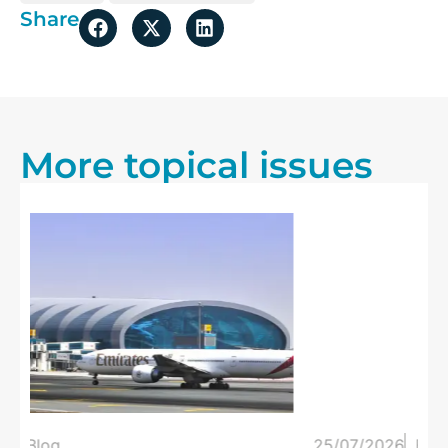
Share
More topical issues
25/07/2026
Blog
20