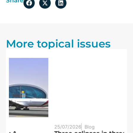
Share
More topical issues
25/07/2026
Blog
20