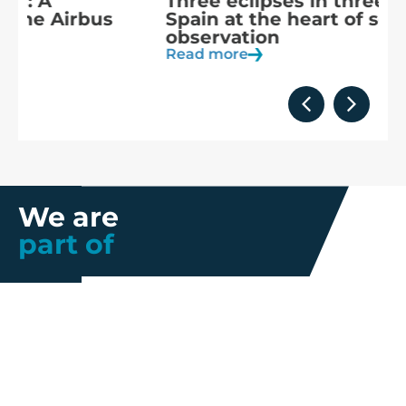
Three eclipses in three years:
S
Spain at the heart of solar
a
observation
R
Read more
We are
part of