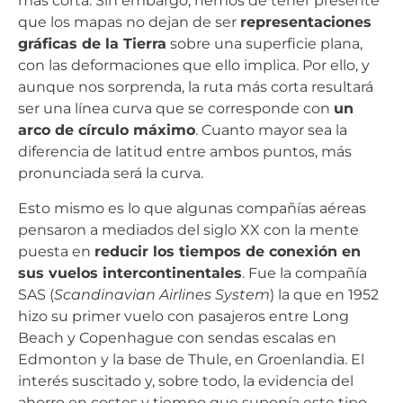
más corta. Sin embargo, hemos de tener presente
que los mapas no dejan de ser
representaciones
gráficas de la Tierra
sobre una superficie plana,
con las deformaciones que ello implica. Por ello, y
aunque nos sorprenda, la ruta más corta resultará
ser una línea curva que se corresponde con
un
arco de círculo máximo
. Cuanto mayor sea la
diferencia de latitud entre ambos puntos, más
pronunciada será la curva.
Esto mismo es lo que algunas compañías aéreas
pensaron a mediados del siglo XX con la mente
puesta en
reducir los tiempos de conexión en
sus vuelos intercontinentales
. Fue la compañía
SAS (
Scandinavian Airlines System
) la que en 1952
hizo su primer vuelo con pasajeros entre Long
Beach y Copenhague con sendas escalas en
Edmonton y la base de Thule, en Groenlandia. El
interés suscitado y, sobre todo, la evidencia del
ahorro en costes y tiempo que suponía este tipo