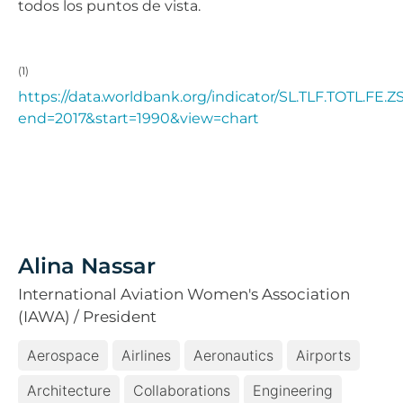
todos los puntos de vista.
(1)
https://data.worldbank.org/indicator/SL.TLF.TOTL.FE.Z
end=2017&start=1990&view=chart
Alina Nassar
International Aviation Women's Association
(IAWA) / President
Aerospace
Airlines
Aeronautics
Airports
Architecture
Collaborations
Engineering