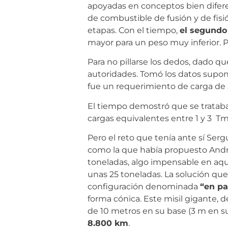
apoyadas en conceptos bien diferen
de combustible de fusión y de fisi
etapas. Con el tiempo,
el segundo
mayor para un peso muy inferior. Pe
Para no pillarse los dedos, dado qu
autoridades. Tomó los datos supo
fue un requerimiento de carga de 5
El tiempo demostró que se trataba 
cargas equivalentes entre 1 y 3 Tm
Pero el reto que tenía ante sí Serg
como la que había propuesto Andre
toneladas, algo impensable en aq
unas 25 toneladas. La solución que 
configuración denominada
“en p
forma cónica. Este misil gigante,
de 10 metros en su base (3 m en su
8.800 km
.