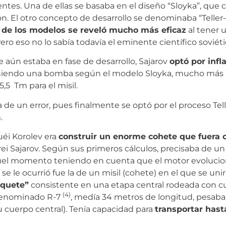
tes. Una de ellas se basaba en el diseño “Sloyka”, que c
ón. El otro concepto de desarrollo se denominaba “Telle
 de los modelos se reveló mucho más eficaz
al tener 
ro eso no lo sabía todavía el eminente científico soviéti
e aún estaba en fase de desarrollo, Sajarov
optó por infl
niendo una bomba según el modelo Sloyka, mucho más pes
,5 Tm para el misil.
de un error, pues finalmente se optó por el proceso Tel
.
uéi Korolev era
construir un enorme cohete que fuera c
i Sajarov. Según sus primeros cálculos, precisaba de 
uel momento teniendo en cuenta que el motor evolucion
se le ocurrió fue la de un misil (cohete) en el que se un
aquete”
consistente en una etapa central rodeada con c
(4)
 denominado R-7
, medía 34 metros de longitud, pesaba
 cuerpo central). Tenía capacidad para
transportar hast