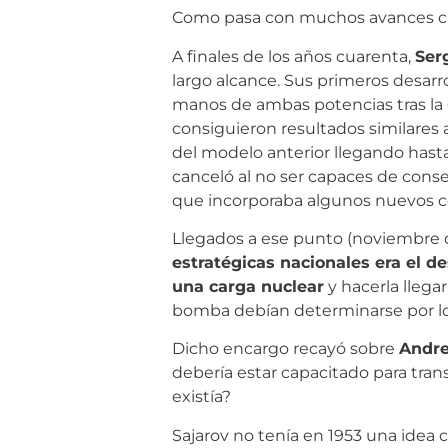
Como pasa con muchos avances cien
A finales de los años cuarenta,
Ser
largo alcance. Sus primeros desarr
manos de ambas potencias tras la 
consiguieron resultados similares 
del modelo anterior llegando hasta
canceló al no ser capaces de cons
que incorporaba algunos nuevos co
Llegados a ese punto (noviembre d
estratégicas nacionales era el de
una carga nuclear
y hacerla llegar
bomba debían determinarse por los
Dicho encargo recayó sobre
Andre
debería estar capacitado para tra
existía?
Sajarov no tenía en 1953 una idea c