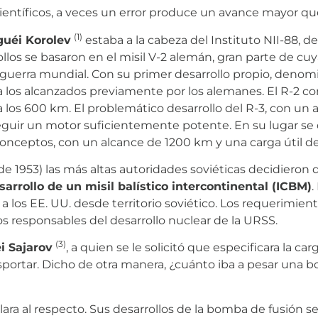
tíficos, a veces un error produce un avance mayor que ci
(1)
guéi Korolev
estaba a la cabeza del Instituto NII-88, d
ollos se basaron en el misil V-2 alemán, gran parte de cu
guerra mundial. Con su primer desarrollo propio, deno
a los alcanzados previamente por los alemanes. El R-2 co
 los 600 km. El problemático desarrollo del R-3, con un 
eguir un motor suficientemente potente. En su lugar se
nceptos, con un alcance de 1200 km y una carga útil de
e 1953) las más altas autoridades soviéticas decidieron
sarrollo de un misil balístico intercontinental (ICBM)
.
 a los EE. UU. desde territorio soviético. Los requerimien
 responsables del desarrollo nuclear de la URSS.
(3)
i Sajarov
, a quien se le solicitó que especificara la ca
nsportar. Dicho de otra manera, ¿cuánto iba a pesar una 
lara al respecto. Sus desarrollos de la bomba de fusión s