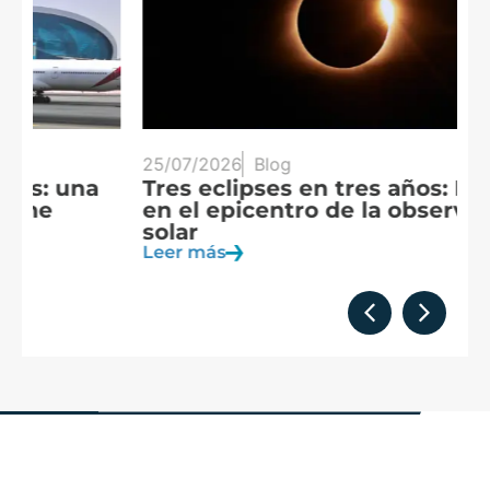
25/07/2026
Blog
20
Tres eclipses en tres años: España
A
en el epicentro de la observación
f
solar
c
Leer más
Le
Formamos
parte de