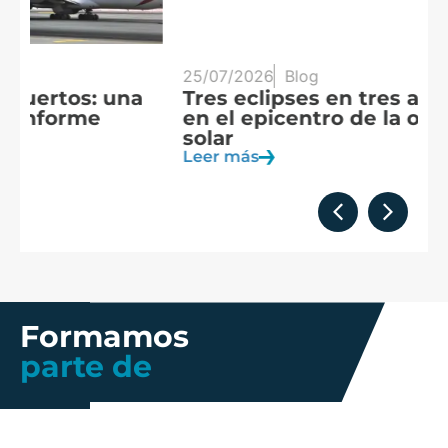
25/07/2026
Blog
20
Tres eclipses en tres años: España
A
en el epicentro de la observación
f
solar
c
Leer más
Le
Formamos
parte de