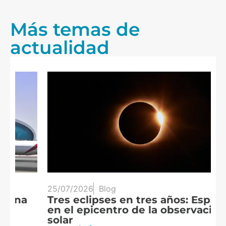
Más temas de
actualidad
25/07/2026
Blog
20
Tres eclipses en tres años: España
A
en el epicentro de la observación
f
solar
c