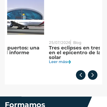
25/07/2026
Blog
20
Tres eclipses en tres años: España
A
en el epicentro de la observación
f
solar
c
Leer más
Le
Formamos