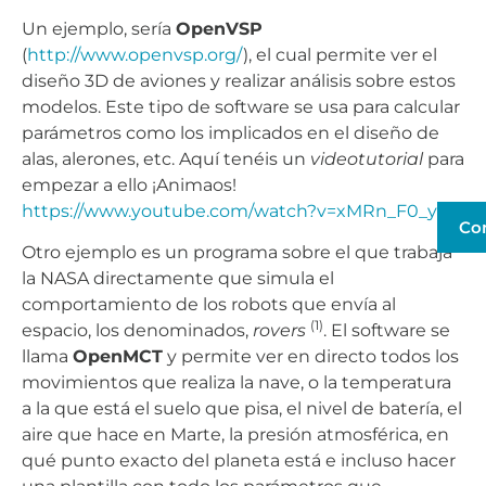
Un ejemplo, sería
OpenVSP
(
http://www.openvsp.org/
), el cual permite ver el
diseño 3D de aviones y realizar análisis sobre estos
modelos. Este tipo de software se usa para calcular
parámetros como los implicados en el diseño de
alas, alerones, etc. Aquí tenéis un
videotutorial
para
empezar a ello ¡Animaos!
https://www.youtube.com/watch?v=xMRn_F0_yvU
Co
Otro ejemplo es un programa sobre el que trabaja
la NASA directamente que simula el
comportamiento de los robots que envía al
(1)
espacio, los denominados,
rovers
. El software se
llama
OpenMCT
y permite ver en directo todos los
movimientos que realiza la nave, o la temperatura
a la que está el suelo que pisa, el nivel de batería, el
aire que hace en Marte, la presión atmosférica, en
qué punto exacto del planeta está e incluso hacer