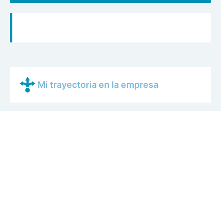
Mi trayectoria en la empresa
Lo que más me gusta de mi trabajo
Cómo es una jornada de trabajo
cualquiera