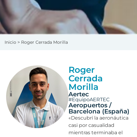
Inicio
> Roger Cerrada Morilla
Roger
Cerrada
Morilla
Aertec
#EquipoAERTEC
Aeropuertos /
Barcelona (España)
«Descubrí la aeronáutica
casi por casualidad
mientras terminaba el