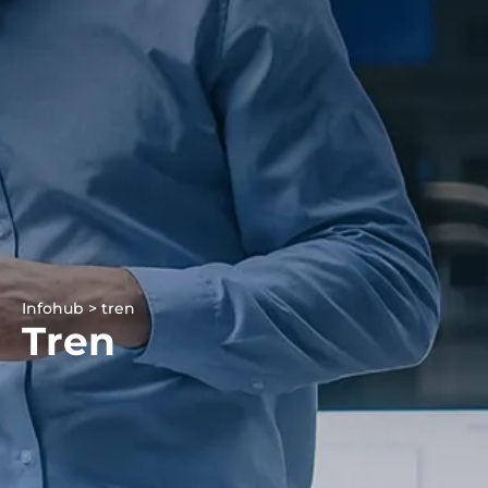
Infohub > tren
Tren