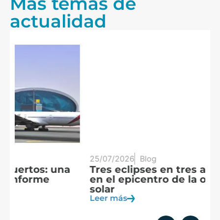
Más temas de
actualidad
25/07/2026
Blog
20
Tres eclipses en tres años: España
A
en el epicentro de la observación
f
solar
c
Leer más
Le