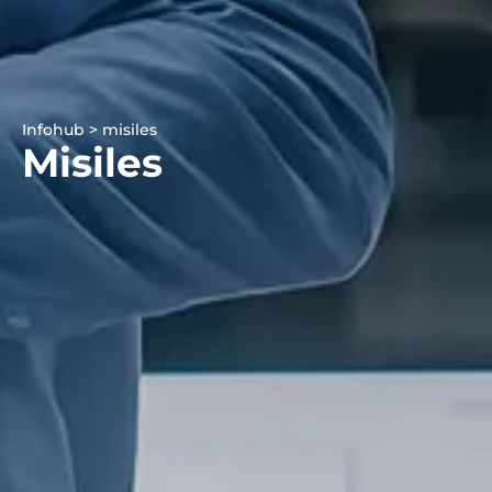
Infohub > misiles
Misiles