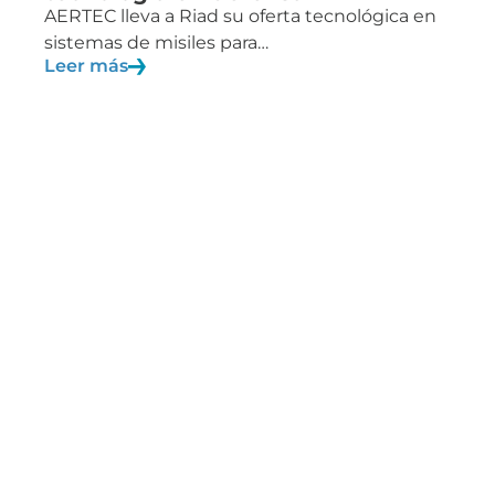
AERTEC lleva a Riad su oferta tecnológica en
sistemas de misiles para…
Leer más
28/01/2026
Blog
Validación segura de nuevas
tecnologías en defensa
Desplegar tecnología en los conflictos