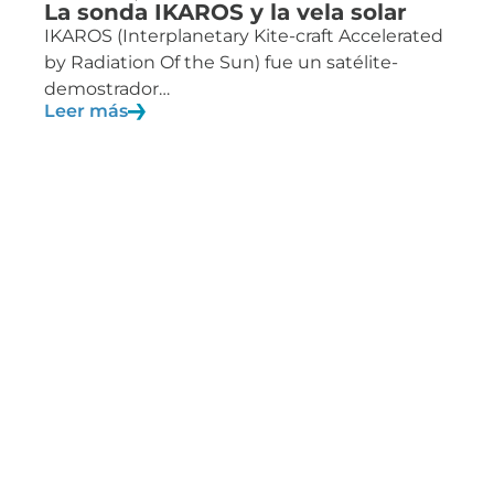
La sonda IKAROS y la vela solar
IKAROS (Interplanetary Kite-craft Accelerated
by Radiation Of the Sun) fue un satélite-
demostrador…
Leer más
01/02/2016
Blog
¿Nueve planetas de nuevo?