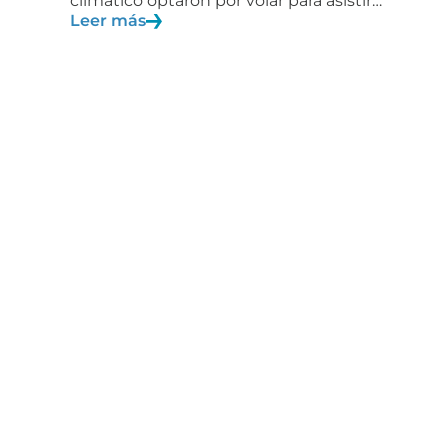
climático optaron por volar para asistir…
Leer más
Formamos
parte de
Más información
Gestión de Calidad
Propiedad indust