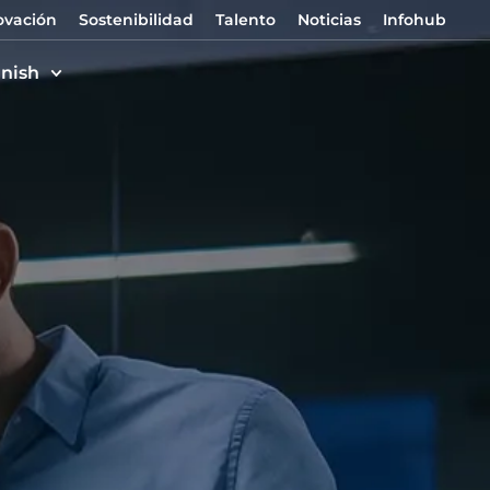
ovación
Sostenibilidad
Talento
Noticias
Infohub
nish