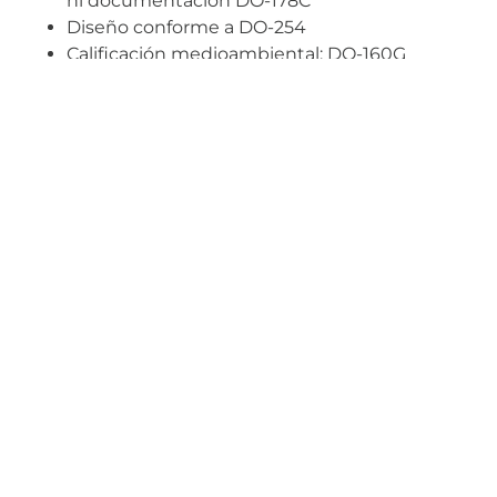
ni documentación DO-178C
Diseño conforme a DO-254
Calificación medioambiental: DO-160G
(vibración, temperaturas extremas, etc.)
Compatibilidad eléctrica con MIL-STD-704
Características eléctricas de la alimentación
de aeronaves
Conectores militares estándar MIL-DTL-38999
Compatibilidad EMC según la norma MIL-
STD-883
Compatibilidad EMC según la norma MIL-
PRF-810
Detección interna de tensión y corriente en
tiempo real, perfiles I2t configurables
Monitorización del estado eléctrico
Puertos RS-485 duales/redundantes,
protocolo de comunicación full-duplex
Pruebas integradas completas disponibles
(PBIT, IBIT, CBIT)