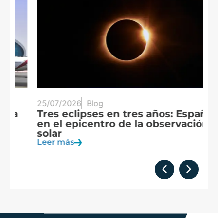
25/07/2026
Blog
20
Tres eclipses en tres años: España
A
en el epicentro de la observación
f
solar
c
Leer más
Le