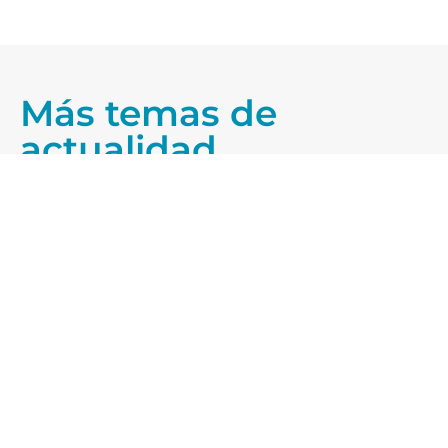
Más temas de
actualidad
25/07/2026
Blog
20